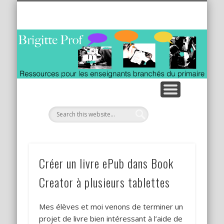
ACTIVITÉS INTERACTIVES / TBI TNI
LES TABLETTES AU QUOTIDIEN
VIDÉOS MATHÉMATIQUES
RESSOURCES INTERNET
CALLIGRAPHIE ANIMÉE
À PROPOS
ITUNES U
Créer un livre ePub dans Book
Creator à plusieurs tablettes
Mes élèves et moi venons de terminer un
projet de livre bien intéressant à l’aide de