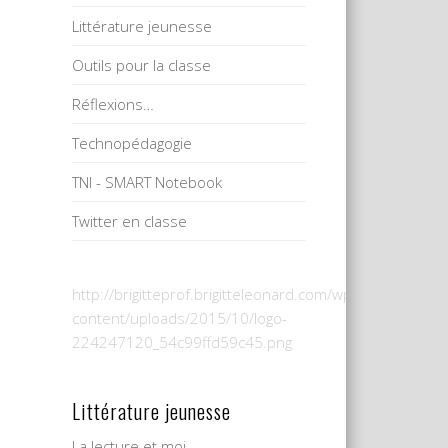
Littérature jeunesse
Outils pour la classe
Réflexions…
Technopédagogie
TNI - SMART Notebook
Twitter en classe
http://brigitteprof.brigitteleonard.com/wp-
content/uploads/2015/10/logo-
224247120_54c99ffd59c45.png
Littérature jeunesse
La lecture et moi…