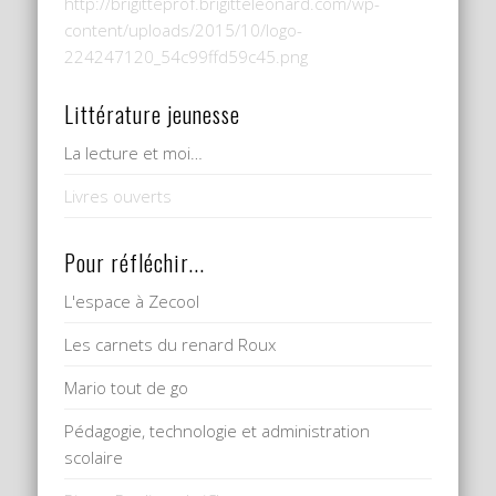
http://brigitteprof.brigitteleonard.com/wp-
content/uploads/2015/10/logo-
224247120_54c99ffd59c45.png
Littérature jeunesse
La lecture et moi…
Livres ouverts
Pour réfléchir...
L'espace à Zecool
Les carnets du renard Roux
Mario tout de go
Pédagogie, technologie et administration
scolaire