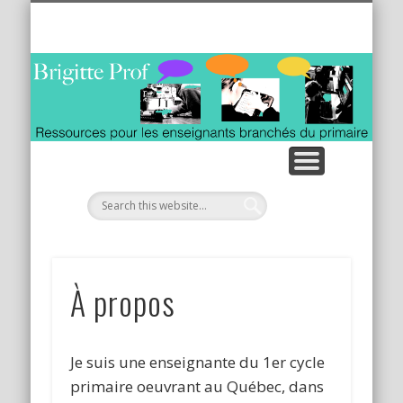
ACTIVITÉS INTERACTIVES / TBI TNI
LES TABLETTES AU QUOTIDIEN
VIDÉOS MATHÉMATIQUES
RESSOURCES INTERNET
CALLIGRAPHIE ANIMÉE
À PROPOS
ITUNES U
À propos
Je suis une enseignante du 1er cycle
primaire oeuvrant au Québec, dans