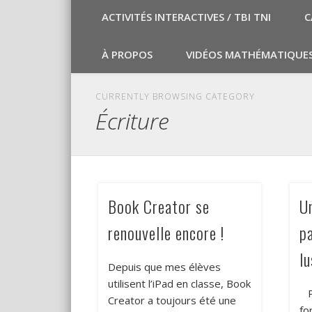
ACTIVITÉS INTERACTIVES / TBI TNI
C
À PROPOS
VIDÉOS MATHÉMATIQUE
CURRENTLY BROWSING CATEGORY
Écriture
Book Creator se
U
renouvelle encore !
p
lu
Depuis que mes élèves
utilisent l’iPad en classe, Book
Pa
Creator a toujours été une
fo