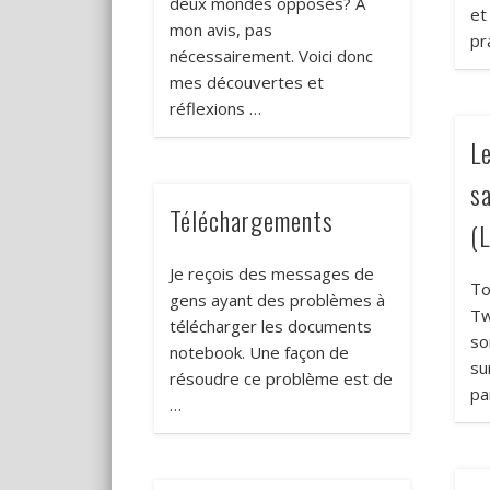
deux mondes opposés? À
et
mon avis, pas
pr
nécessairement. Voici donc
mes découvertes et
réflexions …
Le
s
Téléchargements
(
Je reçois des messages de
To
gens ayant des problèmes à
Tw
télécharger les documents
so
notebook. Une façon de
su
résoudre ce problème est de
pa
…