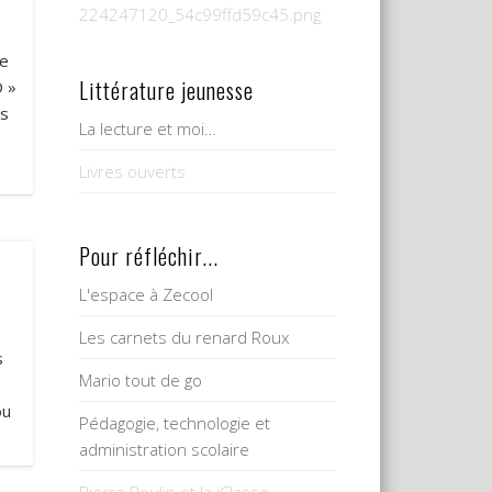
224247120_54c99ffd59c45.png
de
Littérature jeunesse
O »
es
La lecture et moi…
Livres ouverts
Pour réfléchir...
L'espace à Zecool
Les carnets du renard Roux
s
Mario tout de go
ou
Pédagogie, technologie et
administration scolaire