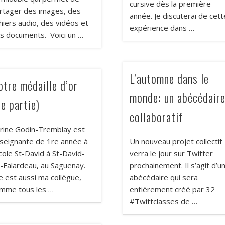
cursive dès la première
rtager des images, des
année. Je discuterai de cett
chiers audio, des vidéos et
expérience dans …
s documents. Voici un …
L’automne dans le
otre médaille d’or
monde: un abécédair
e partie)
collaboratif
rine Godin-Tremblay est
seignante de 1re année à
Un nouveau projet collectif
école St-David à St-David-
verra le jour sur Twitter
-Falardeau, au Saguenay.
prochainement. Il s’agit d’u
le est aussi ma collègue,
abécédaire qui sera
mme tous les …
entièrement créé par 32
#Twittclasses de …