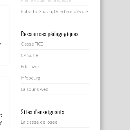
Pierre Poulin et la iClasse
Roberto Gauvin, Directeur d'école
Ressources pédagogiques
e
Classe TICE
CP Suzie
Educavox
Infobourg
La souris web
s
Sites d'enseignants
t
La classe de Josée
 y