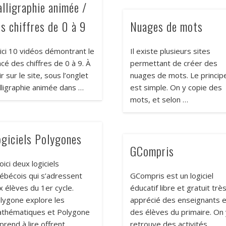
alligraphie animée /
es chiffres de 0 à 9
Nuages de mots
ici 10 vidéos démontrant le
Il existe plusieurs sites
acé des chiffres de 0 à 9. À
permettant de créer des
ir sur le site, sous l’onglet
nuages de mots. Le princip
lligraphie animée dans …
est simple. On y copie des
mots, et selon …
ogiciels Polygones
GCompris
ici deux logiciels
ébécois qui s’adressent
GCompris est un logiciel
x élèves du 1er cycle.
éducatif libre et gratuit trè
lygone explore les
apprécié des enseignants e
thématiques et Polygone
des élèves du primaire. On
prend à lire offrent
retrouve des activités …