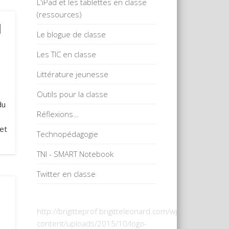
L'iPad et les tablettes en classe
(ressources)
l
Le blogue de classe
Les TIC en classe
Littérature jeunesse
Outils pour la classe
du
Réflexions…
et
Technopédagogie
…
TNI - SMART Notebook
Twitter en classe
http://brigitteprof.brigitteleonard.com/wp-
content/uploads/2015/10/logo-