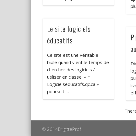
pl
Le site logiciels
Pu
éducatifs
a
Ce site est une véritable
bible quand vient le temps de
Di
chercher des logiciels à
lo
utiliser en classe. « «
pu
Logicielseducatifs.qc.ca »
li
poursuit …
ef
There
© 2014BrigitteProf