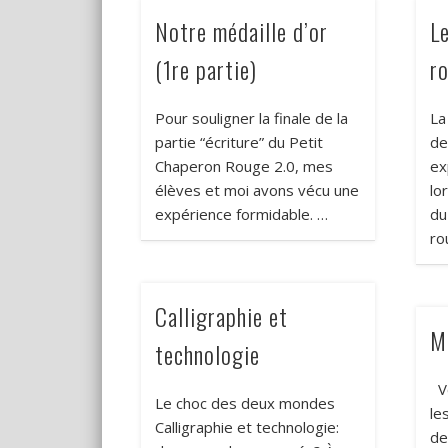
Notre médaille d’or
L
(1re partie)
r
Pour souligner la finale de la
La
partie “écriture” du Petit
de
Chaperon Rouge 2.0, mes
ex
élèves et moi avons vécu une
lo
expérience formidable. …
du
ro
Calligraphie et
M
technologie
Vo
Le choc des deux mondes
le
Calligraphie et technologie:
de