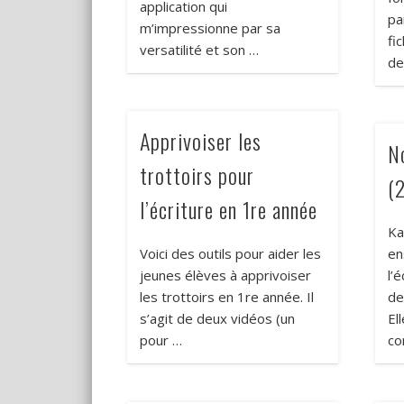
application qui
pa
m’impressionne par sa
fi
versatilité et son …
de
Apprivoiser les
N
trottoirs pour
(2
l’écriture en 1re année
Ka
Voici des outils pour aider les
en
jeunes élèves à apprivoiser
l’
les trottoirs en 1re année. Il
de
s’agit de deux vidéos (un
El
pour …
co