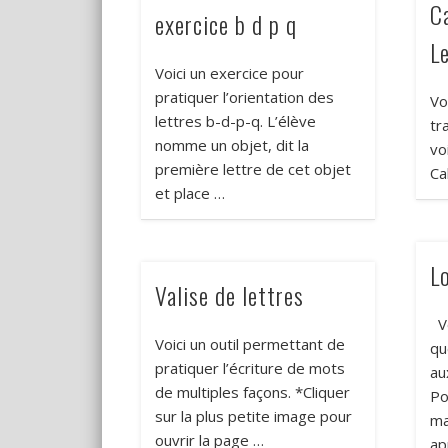
C
exercice b d p q
L
Voici un exercice pour
pratiquer l’orientation des
Vo
lettres b-d-p-q. L’élève
tr
nomme un objet, dit la
vo
première lettre de cet objet
Ca
et place …
L
Valise de lettres
Vo
Voici un outil permettant de
qu
pratiquer l’écriture de mots
au
de multiples façons. *Cliquer
Po
sur la plus petite image pour
ma
ouvrir la page …
ap