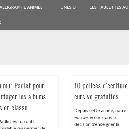
ALLIGRAPHIE ANIMÉE
ITUNES U
LES TABLETTES AU
S
n mur Padlet pour
10 polices d’écriture
artager les albums
cursive gratuites
s en classe
Depuis cette année, notre
équipe-école a pris la
dlet est un outil
décision d’enseigner la
rmidable qui permet de