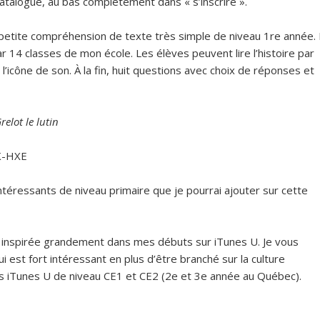
catalogue, au bas complètement dans « s’inscrire ».
petite compréhension de texte très simple de niveau 1re année. I
r 14 classes de mon école. Les élèves peuvent lire l’histoire par
’icône de son. À la fin, huit questions avec choix de réponses et
elot le lutin
MK-HXE
ntéressants de niveau primaire que je pourrai ajouter sur cette
a inspirée grandement dans mes débuts sur iTunes U. Je vous
qui est fort intéressant en plus d’être branché sur la culture
ons iTunes U de niveau CE1 et CE2 (2e et 3e année au Québec).