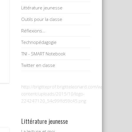
Littérature jeunesse
Outils pour la classe
Réflexions…
Technopédagogie
TNI - SMART Notebook
Twitter en classe
http://brigitteprof.brigitteleonard.com/wp-
content/uploads/2015/10/logo-
224247120_54c99ffd59c45.png
Littérature jeunesse
La lecture et moi…