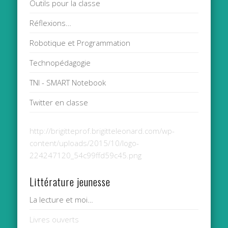
Outils pour la classe
Réflexions…
Robotique et Programmation
Technopédagogie
TNI - SMART Notebook
Twitter en classe
http://brigitteprof.brigitteleonard.com/wp-
content/uploads/2015/10/logo-
224247120_54c99ffd59c45.png
Littérature jeunesse
La lecture et moi…
Livres ouverts