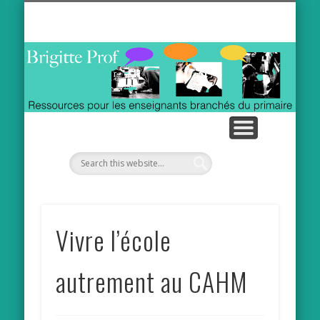
ACTIVITÉS INTERACTIVES / TBI TNI
LES TABLETTES AU QUOTIDIEN
VIDÉOS MATHÉMATIQUES
RESSOURCES INTERNET
CALLIGRAPHIE ANIMÉE
À PROPOS
ITUNES U
Vivre l’école
autrement au CAHM