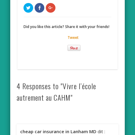
Cliquez
Cliquez
Cliquez
pour
pour
pour
partager
partager
partager
sur
sur
sur
Twitter(ouvre
Facebook(ouvre
Google+
dans
dans
(ouvre
Did you like this article? Share it with your friends!
une
une
dans
nouvelle
nouvelle
une
fenêtre)
fenêtre)
nouvelle
Tweet
fenêtre)
4 Responses to "Vivre l’école
autrement au CAHM"
cheap car insurance in Lanham MD
dit :